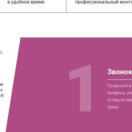
в удобное время
профессиональный монт
о:
1
Звоно
ам
Позвоните в
ых
телефону, ук
 И
оставьте за
связи