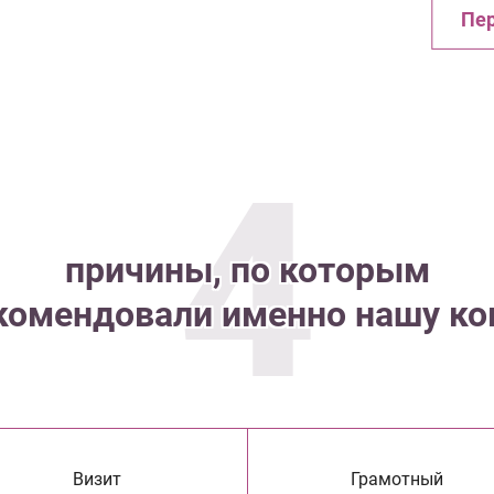
Пер
4
причины, по которым
комендовали именно нашу к
Визит
Грамотный