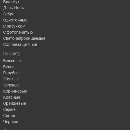
БлэкАут
День-Ночь
Зебра
Однотонные
С рисунком
С фотопечатью
Светонепроницаемые
Солнцезащитные
По цвету
Бежевые
Белые
Голубые
Желтые
Зеленые
Коричневые
Красные
Оранжевые
Серые
Синие
Черные