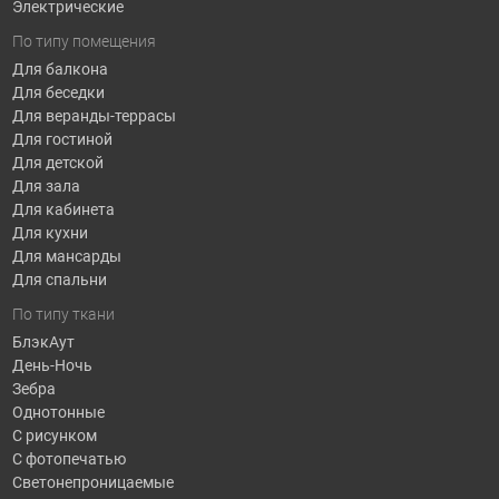
Электрические
По типу помещения
Для балкона
Для беседки
Для веранды-террасы
Для гостиной
Для детской
Для зала
Для кабинета
Для кухни
Для мансарды
Для спальни
По типу ткани
БлэкАут
День-Ночь
Зебра
Однотонные
С рисунком
С фотопечатью
Светонепроницаемые